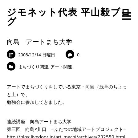
ジモネット代表 平山毅ブロ
グ
向島 アートまち大学
2008/12/14 日曜日
0
まちづくり関連
,
アート関連
アートでまちづくりをしている東京・向島（浅草のちょっ
と上）で、
勉強会に参加してきました。
連続講座 向島アートまち大学
第三回 向島×川口 −ふたつの地域アートプロジェクト−
http://blog.livedoor.jp/art_machi/archives/232550.html