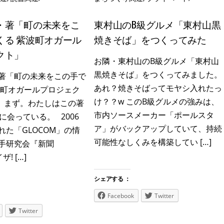
・著「町の未来をこ
東村山のB級グルメ「東村山黒
くる 紫波町オガール
焼きそば」をつくってみた
クト」
お隣・東村山のB級グルメ「東村山
黒焼きそば」をつくってみました。
著「町の未来をこの手で
あれ？焼きそばってモヤシ入れたっ
波町オガールプロジェク
け？？w このB級グルメの強みは、
 まず。わたしはこの著
市内ソースメーカー「ポールスタ
に会っている。 2006
ア」がバックアップしていて、持続
れた「GLOCOM」の情
可能性なしくみを構築してい […]
手研究会『新聞
ザ! […]
シェアする ：
Facebook
Twitter
Twitter