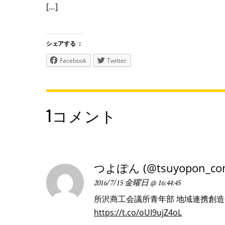
[…]
シェアする ：
Facebook
Twitter
1コメント
つよぽん (@tsuyopon_co
2016/7/15 金曜日 @ 16:44:45
所沢商工会議所青年部 地域連携創造
https://t.co/oUI9ujZ4oL