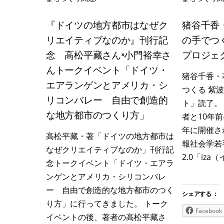
『ドイツの地方都市はなぜク
猪谷千香
リエイティブなのか』刊行記
の手でつ
念 高松平藏さん×小門裕幸さ
プロジェ
んトークイベント「ドイツ・
猪谷千香・
エアランゲンとアメリカ・シ
つくる 紫
リコンバレー 自由で創造的
ト」読了。
な地方都市のつくり方」
者と10年前
年に開催さ
高松平藏・著「ドイツの地方都市は
報社会学若
なぜクリエイティブなのか」刊行記
2.0「iza（イ
念トークイベント「ドイツ・エアラ
ンゲンとアメリカ・シリコンバレ
ー 自由で創造的な地方都市のつく
シェアする ：
り方」に行ってきました。 トーク
Facebook
イベントの後、著者の高松平藏さ