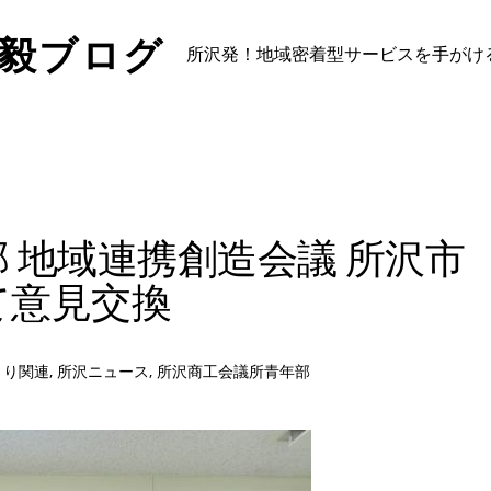
山毅ブログ
所沢発！地域密着型サービスを手がけ
 地域連携創造会議 所沢市
て意見交換
くり関連
,
所沢ニュース
,
所沢商工会議所青年部