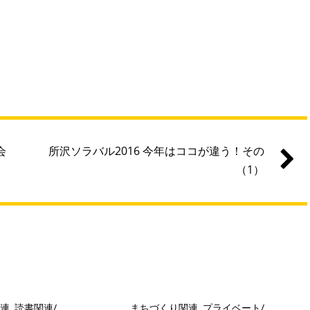
会
所沢ソラバル2016 今年はココが違う！その
（1）
関連
,
読書関連
/
まちづくり関連
,
プライベート
/