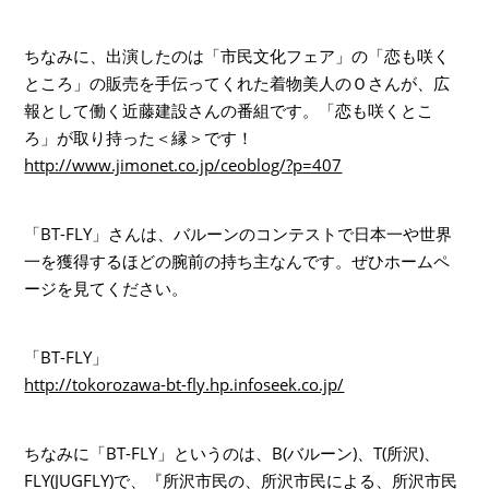
ちなみに、出演したのは「市民文化フェア」の「恋も咲く
ところ」の販売を手伝ってくれた着物美人のＯさんが、広
報として働く近藤建設さんの番組です。「恋も咲くとこ
ろ」が取り持った＜縁＞です！
http://www.jimonet.co.jp/ceoblog/?p=407
「BT-FLY」さんは、バルーンのコンテストで日本一や世界
一を獲得するほどの腕前の持ち主なんです。ぜひホームペ
ージを見てください。
「BT-FLY」
http://tokorozawa-bt-fly.hp.infoseek.co.jp/
ちなみに「BT-FLY」というのは、B(バルーン)、T(所沢)、
FLY(JUGFLY)で、『所沢市民の、所沢市民による、所沢市民