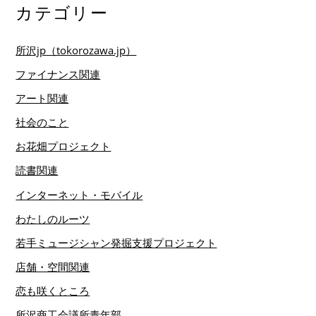
カテゴリー
所沢jp（tokorozawa.jp）
ファイナンス関連
アート関連
社会のこと
お花畑プロジェクト
読書関連
インターネット・モバイル
わたしのルーツ
若手ミュージシャン発掘支援プロジェクト
店舗・空間関連
恋も咲くところ
所沢商工会議所青年部