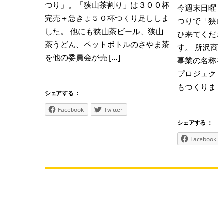
つり」。「狭山茶割り」は３００杯
今週末日曜
完売＋急きょ５０杯つくり足ししま
つりで「狭
した。 他にも狭山茶ビール、狭山
ひ来てくだ
茶うどん、ペットボトルのさやま茶
す。 所沢
を他の委員会が売 […]
事業の名称を『
プロジェク
もつくりまし
シェアする ：
Facebook
Twitter
シェアする ：
Facebook