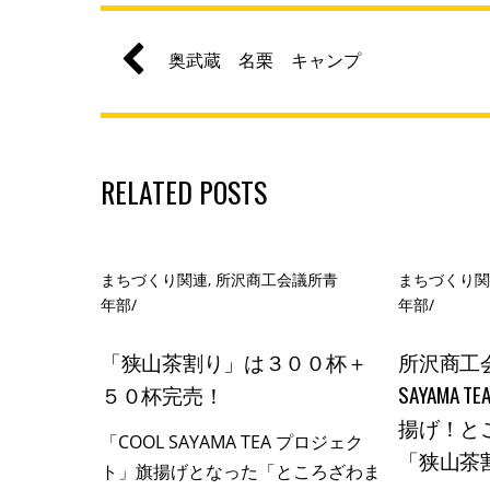
奥武蔵 名栗 キャンプ
RELATED POSTS
まちづくり関連
,
所沢商工会議所青
まちづくり
年部
/
年部
/
「狭山茶割り」は３００杯＋
所沢商工会
５０杯完売！
SAYAMA
揚げ！と
「COOL SAYAMA TEA プロジェク
「狭山茶
ト」旗揚げとなった「ところざわま