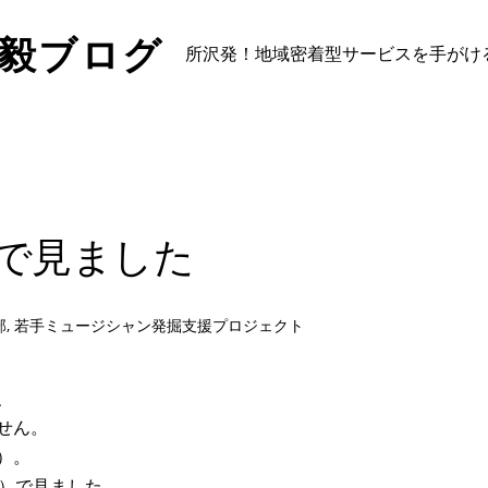
山毅ブログ
所沢発！地域密着型サービスを手がけ
VDで見ました
部
,
若手ミュージシャン発掘支援プロジェクト
、
せん。
）。
用）で見ました。