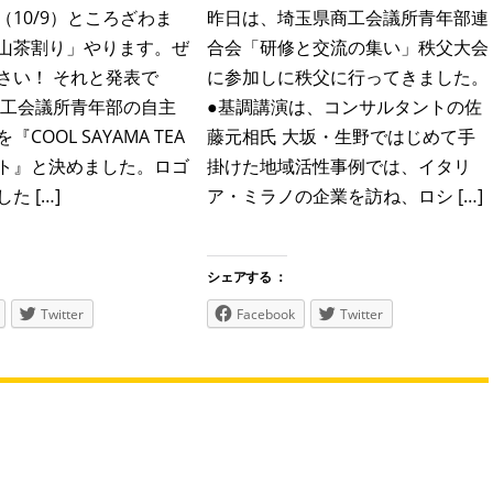
（10/9）ところざわま
昨日は、埼玉県商工会議所青年部連
山茶割り」やります。ぜ
合会「研修と交流の集い」秩父大会
さい！ それと発表で
に参加しに秩父に行ってきました。
商工会議所青年部の自主
●基調講演は、コンサルタントの佐
COOL SAYAMA TEA
藤元相氏 大坂・生野ではじめて手
ト』と決めました。ロゴ
掛けた地域活性事例では、イタリ
た […]
ア・ミラノの企業を訪ね、ロシ […]
シェアする ：
Twitter
Facebook
Twitter