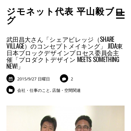
ジモネット代表 平山毅ブロ
グ
武田昌大さん「シェアビレッジ（SHARE
VILLAGE）のコンセプトメイキング」 JIDA東
日本ブロックデザインプロセス委員会主
催「プロダクトデザイン MEETS SOMETHING
NEW!」
2015/9/27 日曜日
2
会社・仕事のこと
,
店舗・空間関連