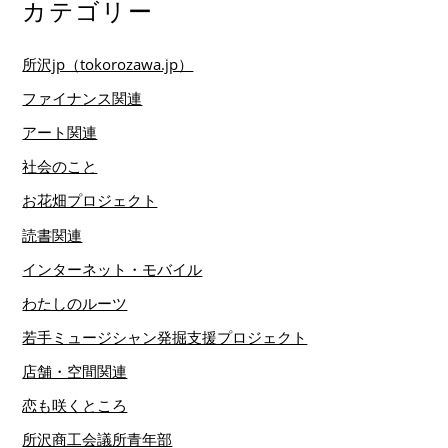
カテゴリー
所沢jp（tokorozawa.jp）
ファイナンス関連
アート関連
社会のこと
お花畑プロジェクト
読書関連
インターネット・モバイル
わたしのルーツ
若手ミュージシャン発掘支援プロジェクト
店舗・空間関連
恋も咲くところ
所沢商工会議所青年部