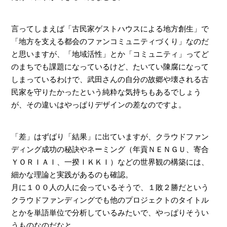
言ってしまえば「古民家ゲストハウスによる地方創生」で
「地方を支える都会のファンコミュニティづくり」なのだ
と思いますが、「地域活性」とか「コミュニティ」ってど
のまちでも課題になっているけど、たいてい陳腐になって
しまっているわけで、武田さんの自分の故郷や壊される古
民家を守りたかったという純粋な気持ちもあるでしょう
が、その違いはやっぱりデザインの差なのですよ。
「差」はずばり「結果」に出ていますが、クラウドファン
ディング成功の秘訣やネーミング（年貢ＮＥＮＧＵ、寄合
ＹＯＲＩＡＩ、一揆ＩＫＫＩ）などの世界観の構築には、
細かな理論と実践があるのも確認。
月に１００人の人に会っているそうで、１敗２勝だという
クラウドファンディングでも他のプロジェクトのタイトル
とかを単語単位で分析しているみたいで、やっぱりそうい
うものなのだなと。