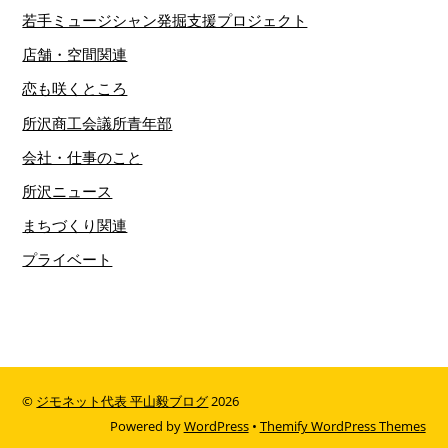
若手ミュージシャン発掘支援プロジェクト
店舗・空間関連
恋も咲くところ
所沢商工会議所青年部
会社・仕事のこと
所沢ニュース
まちづくり関連
プライベート
©
ジモネット代表 平山毅ブログ
2026
Powered by
WordPress
•
Themify WordPress Themes