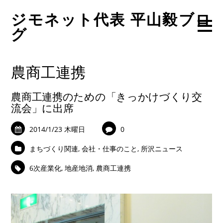
ジモネット代表 平山毅ブロ
グ
農商工連携
農商工連携のための「きっかけづくり交
流会」に出席
2014/1/23 木曜日
0
まちづくり関連
,
会社・仕事のこと
,
所沢ニュース
6次産業化
,
地産地消
,
農商工連携