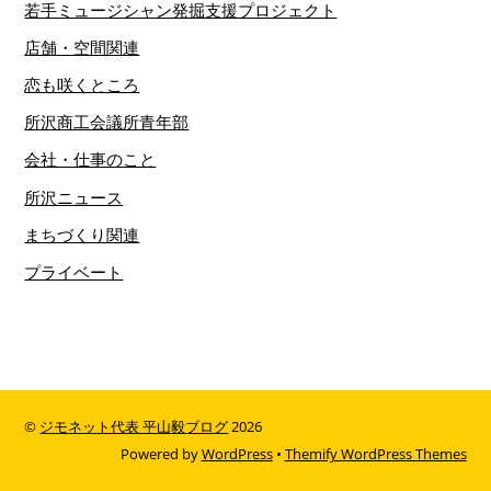
若手ミュージシャン発掘支援プロジェクト
店舗・空間関連
恋も咲くところ
所沢商工会議所青年部
会社・仕事のこと
所沢ニュース
まちづくり関連
プライベート
©
ジモネット代表 平山毅ブログ
2026
Powered by
WordPress
•
Themify WordPress Themes