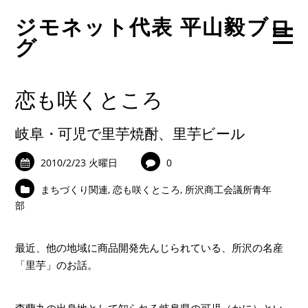
ジモネット代表 平山毅ブロ
グ
恋も咲くところ
岐阜・可児で里芋焼酎、里芋ビール
2010/2/23 火曜日
0
まちづくり関連
,
恋も咲くところ
,
所沢商工会議所青年
部
最近、他の地域に商品開発先んじられている、所沢の名産
「里芋」のお話。