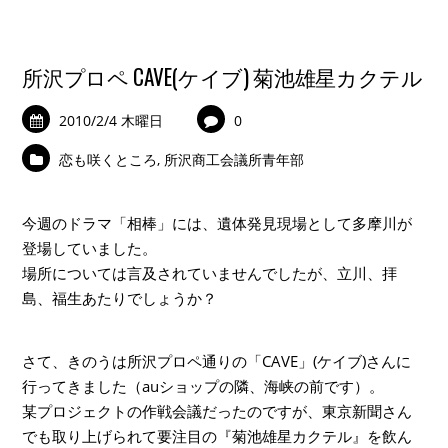
所沢プロペ CAVE(ケイブ) 菊池雄星カクテル
2010/2/4 木曜日
0
恋も咲くところ
,
所沢商工会議所青年部
今週のドラマ「相棒」には、遺体発見現場として多摩川が
登場していました。
場所については言及されていませんでしたが、立川、拝
島、福生あたりでしょうか？
さて、きのうは所沢プロペ通りの「CAVE」(ケイブ)さんに
行ってきました（auショップの隣、海峡の前です）。
某プロジェクトの作戦会議だったのですが、東京新聞さん
でも取り上げられて要注目の『菊池雄星カクテル』を飲ん