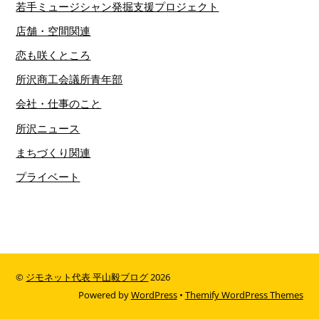
若手ミュージシャン発掘支援プロジェクト
店舗・空間関連
恋も咲くところ
所沢商工会議所青年部
会社・仕事のこと
所沢ニュース
まちづくり関連
プライベート
©
ジモネット代表 平山毅ブログ
2026
Powered by
WordPress
•
Themify WordPress Themes