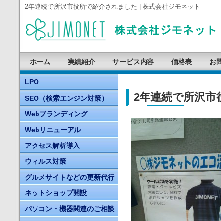
2年連続で所沢市役所で紹介されました | 株式会社ジモネット
ホーム
実績紹介
サービス内容
価格表
お
LPO
2年連続で所沢市
SEO（検索エンジン対策）
Webブランディング
Webリニューアル
アクセス解析導入
ウィルス対策
グルメサイトなどの更新代行
ネットショップ開設
パソコン・機器関連のご相談