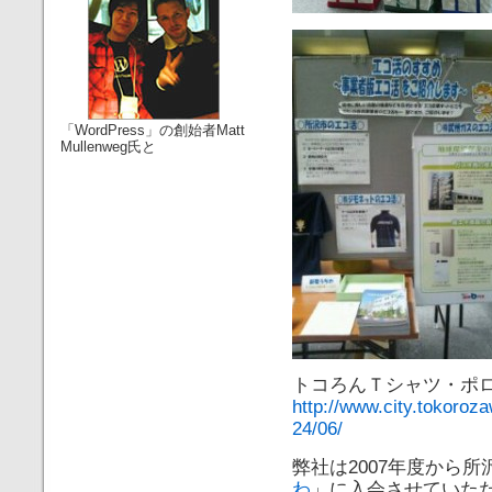
「WordPress」の創始者Matt
Mullenweg氏と
トコろんＴシャツ・ポ
http://www.city.tokoroza
24/06/
弊社は2007年度から所
わ
」に入会させていた