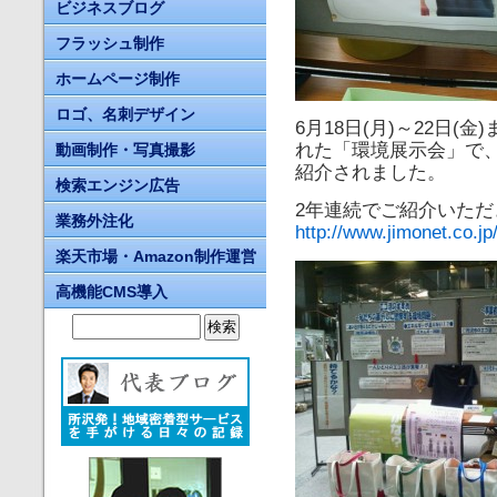
ビジネスブログ
フラッシュ制作
ホームページ制作
ロゴ、名刺デザイン
6月18日(月)～22日
れた「環境展示会」で
動画制作・写真撮影
紹介されました。
検索エンジン広告
2年連続でご紹介いただ
業務外注化
http://www.jimonet.co.jp
楽天市場・Amazon制作運営
高機能CMS導入